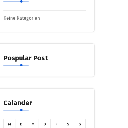
Keine Kategorien
Pospular Post
Calander
M
D
M
D
F
S
S