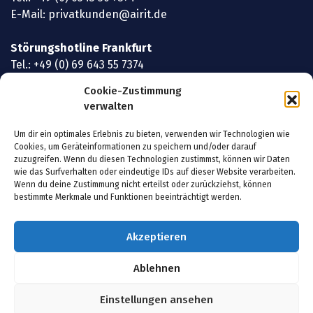
E-Mail:
privatkunden@airit.de
Störungshotline Frankfurt
Tel.:
+49 (0) 69 643 55 7374
E-Mail:
privatkunden@airit.de
Cookie-Zustimmung
verwalten
Important Links
Um dir ein optimales Erlebnis zu bieten, verwenden wir Technologien wie
Cookies, um Geräteinformationen zu speichern und/oder darauf
Privatkunden
zuzugreifen. Wenn du diesen Technologien zustimmst, können wir Daten
wie das Surfverhalten oder eindeutige IDs auf dieser Website verarbeiten.
Wenn du deine Zustimmung nicht erteilst oder zurückziehst, können
Geschäftskunden
bestimmte Merkmale und Funktionen beeinträchtigt werden.
Kontakt
Akzeptieren
Ablehnen
Copyright © AirIT Services GmbH
Einstellungen ansehen
AGB
Datenschutzerklärung
Impressum