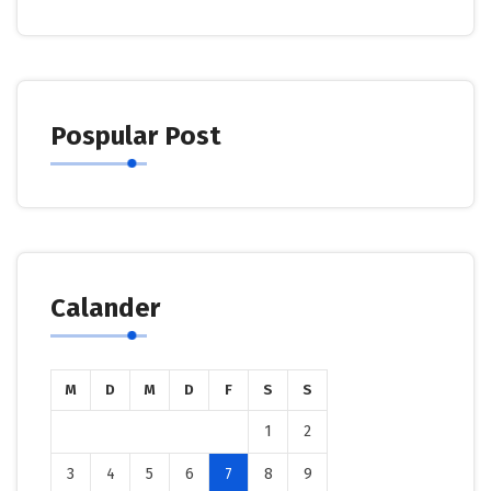
Pospular Post
Calander
M
D
M
D
F
S
S
1
2
3
4
5
6
7
8
9