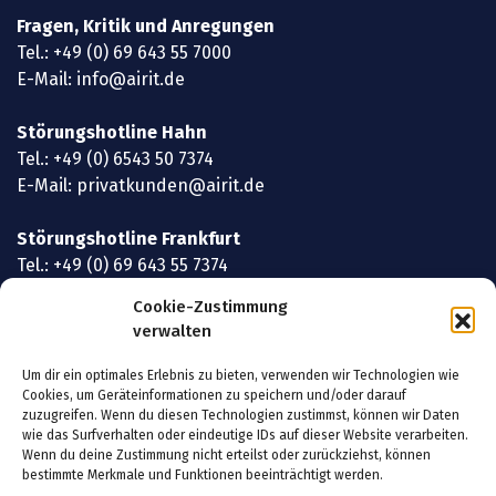
Fragen, Kritik und Anregungen
Tel.:
+49 (0) 69 643 55 7000
E-Mail:
info@airit.de
Störungshotline Hahn
Tel.:
+49 (0) 6543 50 7374
E-Mail:
privatkunden@airit.de
Störungshotline Frankfurt
Tel.:
+49 (0) 69 643 55 7374
E-Mail:
privatkunden@airit.de
Cookie-Zustimmung
verwalten
Important Links
Um dir ein optimales Erlebnis zu bieten, verwenden wir Technologien wie
Cookies, um Geräteinformationen zu speichern und/oder darauf
Privatkunden
zuzugreifen. Wenn du diesen Technologien zustimmst, können wir Daten
wie das Surfverhalten oder eindeutige IDs auf dieser Website verarbeiten.
Wenn du deine Zustimmung nicht erteilst oder zurückziehst, können
Geschäftskunden
bestimmte Merkmale und Funktionen beeinträchtigt werden.